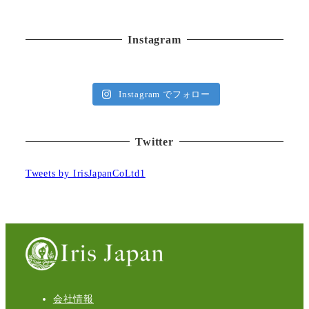
Instagram
Instagram でフォロー
Twitter
Tweets by IrisJapanCoLtd1
会社情報