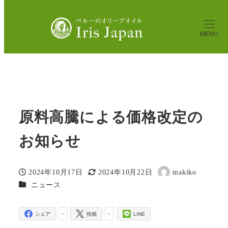
【公式通販】ペルーのExバージンオリーブオイル、バジェ
スル
Blog
ニュース
原料高騰による価格改定のお知
MENU
らせ
原料高騰による価格改定の
お知らせ
2024年10月17日
2024年10月22日
makiko
投稿日
更新日
著
カテゴリー
ニュース
者
-
-
シェア
投稿
LINE